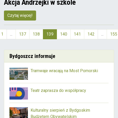
Akcja Andrzejki w szkole
Czytaj więcej!
1
...
137
138
139
140
141
142
...
155
(aktualna)
Bydgoszcz informuje
Tramwaje wracają na Most Pomorski
Teatr zaprasza do współpracy
Kulturalny sierpień z Bydgoskim
Budżetem Obywatelskim