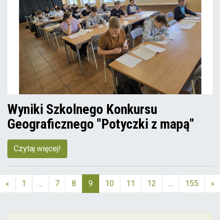
Wyniki Szkolnego Konkursu
Geograficznego "Potyczki z mapą"
Czytaj więcej!
«
1
...
7
8
9
10
11
12
...
155
»
(aktualna)