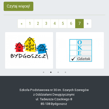
Czytaj więcej!
«
1
2
3
4
5
6
7
»
(aktualna)
Szkoła Podstawowa nr 30 im. Szarych Szeregów
z Oddziałami Dwujęzycznymi
ul. Tadeusza Czackiego 8
85-138 Bydgoszcz