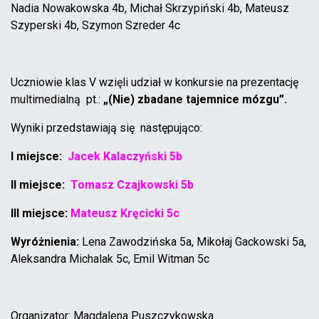
Nadia Nowakowska 4b, Michał Skrzypiński 4b, Mateusz
Szyperski 4b, Szymon Szreder 4c
Uczniowie klas V wzięli udział w konkursie na prezentację
multimedialną pt.:
„(Nie) zbadane tajemnice mózgu”.
Wyniki przedstawiają się następująco:
I miejsce:
Jacek Kalaczyński 5b
II miejsce:
Tomasz Czajkowski 5b
III miejsce:
Mateusz Kręcicki 5c
Wyróżnienia:
Lena Zawodzińska 5a, Mikołaj Gackowski 5a,
Aleksandra Michalak 5c, Emil Witman 5c
Organizator: Magdalena Puszczykowska