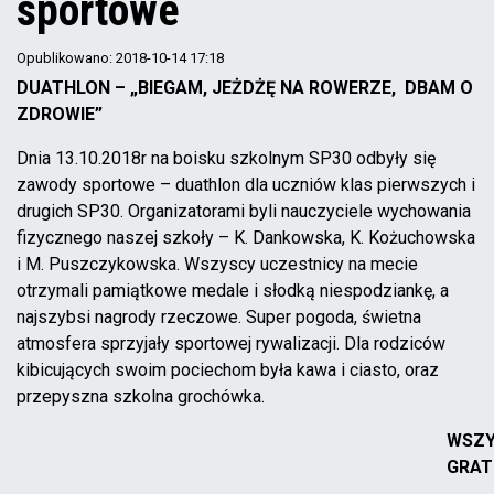
sportowe
Opublikowano: 2018-10-14 17:18
DUATHLON – „BIEGAM, JEŻDŻĘ NA ROWERZE, DBAM O
ZDROWIE”
Dnia 13.10.2018r na boisku szkolnym SP30 odbyły się
zawody sportowe – duathlon dla uczniów klas pierwszych i
drugich SP30. Organizatorami byli nauczyciele wychowania
fizycznego naszej szkoły – K. Dankowska, K. Kożuchowska
i M. Puszczykowska. Wszyscy uczestnicy na mecie
otrzymali pamiątkowe medale i słodką niespodziankę, a
najszybsi nagrody rzeczowe. Super pogoda, świetna
atmosfera sprzyjały sportowej rywalizacji. Dla rodziców
kibicujących swoim pociechom była kawa i ciasto, oraz
przepyszna szkolna grochówka.
WSZY
GRAT