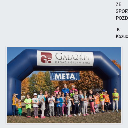
ZE
SPO
POZD
K.
Kożu