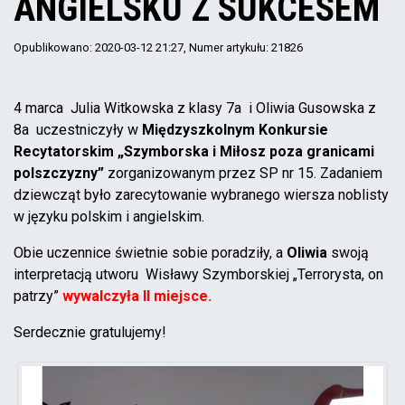
ANGIELSKU Z SUKCESEM
Opublikowano: 2020-03-12 21:27
, Numer artykułu: 21826
4 marca Julia Witkowska z klasy 7a i Oliwia Gusowska z
8a uczestniczyły w
Międzyszkolnym Konkursie
Recytatorskim „Szymborska i Miłosz poza granicami
polszczyzny”
zorganizowanym przez SP nr 15. Zadaniem
dziewcząt było zarecytowanie wybranego wiersza noblisty
w języku polskim i angielskim.
Obie uczennice świetnie sobie poradziły, a
Oliwia
swoją
interpretacją utworu Wisławy Szymborskiej „Terrorysta, on
patrzy”
wywalczyła II miejsce.
Serdecznie gratulujemy!