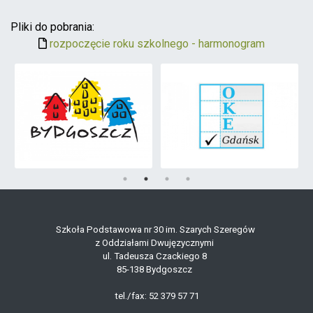
Pliki do pobrania:
rozpoczęcie roku szkolnego - harmonogram
Szkoła Podstawowa nr 30 im. Szarych Szeregów
z Oddziałami Dwujęzycznymi
ul. Tadeusza Czackiego 8
85-138 Bydgoszcz
tel./fax: 52 379 57 71