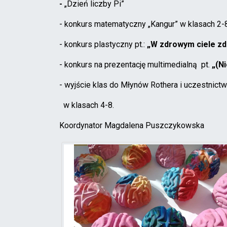
-
„Dzień liczby Pi”
- konkurs matematyczny „Kangur” w klasach 2-
- konkurs plastyczny pt.:
„W zdrowym ciele z
- konkurs na prezentację multimedialną pt.
„(N
- wyjście klas do Młynów Rothera i uczestnict
w klasach 4-8.
Koordynator Magdalena Puszczykowska