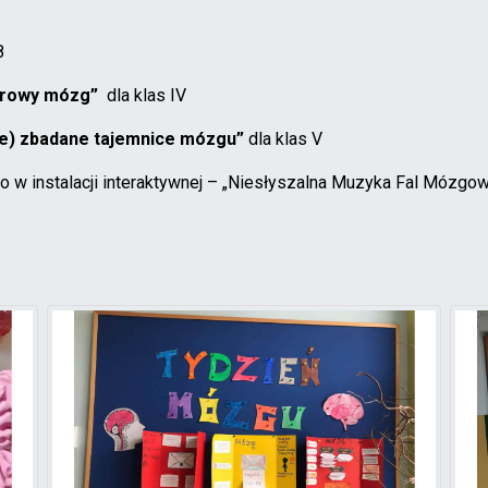
8
drowy mózg”
dla klas IV
ie) zbadane tajemnice mózgu”
dla klas V
wo w instalacji interaktywnej – „Niesłyszalna Muzyka Fal Mózg