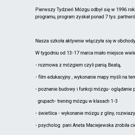
Pierwszy Tydzień Mózgu odbył się w 1996 roku w
programu, program zyskał ponad 7 tys. partner
Nasza szkoła aktywnie włączyła się w obcho
W tygodniu od 13-17 marca miało miejsce wiele
- rozmowa z mózgiem czyli panią Beatą,
- film edukacyjny , wykonanie mapy myśli na te
- poznanie budowy i funkcji mózgu- oglądanie p
grupach- trening mózgu w klasach 1-3
- świetlica - wykonanie mózgu z gliny, rozwiaz
- psycholog pani Aneta Maciejewska zrobiła 