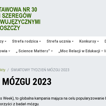
cy
Strefa rodzica
Strefa ucznia
Konkursy
owia
„ Science Matters”
„Moc Relacji w Edukacji – 
ekty
ŚWIATOWY TYDZIEŃ MÓZGU 2023
 MÓZGU 2023
 Week), to globalna kampania mająca na celu popularyzowanie
korzyści z badań mózgu.