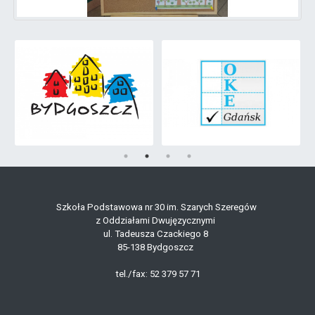
Szkoła Podstawowa nr 30 im. Szarych Szeregów
z Oddziałami Dwujęzycznymi
ul. Tadeusza Czackiego 8
85-138 Bydgoszcz
tel./fax: 52 379 57 71