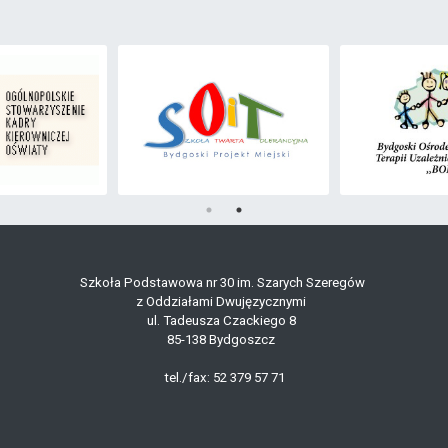
Szkoła Podstawowa nr 30 im. Szarych Szeregów
z Oddziałami Dwujęzycznymi
ul. Tadeusza Czackiego 8
85-138 Bydgoszcz
tel./fax: 52 379 57 71