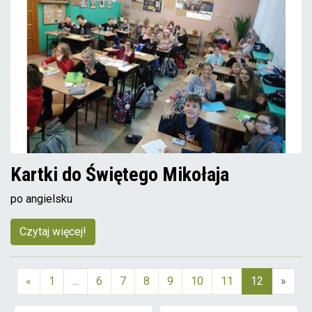
Kartki do Świętego Mikołaja
po angielsku
Czytaj więcej!
«
1
...
6
7
8
9
10
11
12
»
(aktualna)